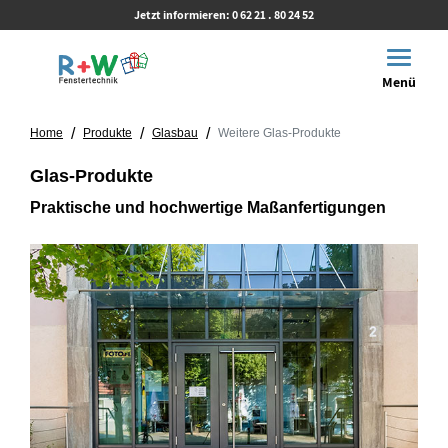
Jetzt informieren:
0 62 21 . 80 24 52
Toggle 
Menü
/
/
/
Home
Produkte
Glasbau
Weitere Glas-Produkte
Glas-Produkte
Praktische und hochwertige Maßanfertigungen